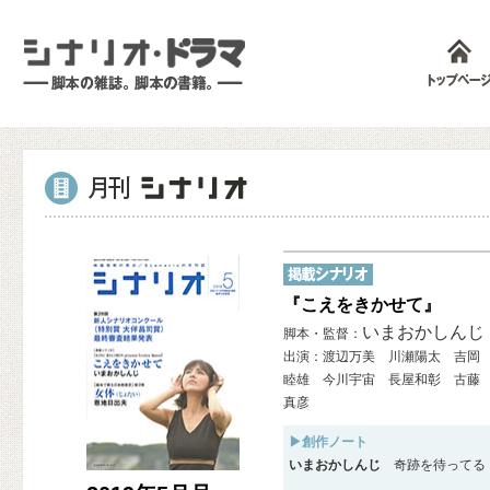
『こえをきかせて』
いまおかしんじ
脚本・監督：
出演：渡辺万美 川瀬陽太 吉岡
睦雄 今川宇宙 長屋和彰 古藤
真彦
▶創作ノート
いまおかしんじ
奇跡を待ってる