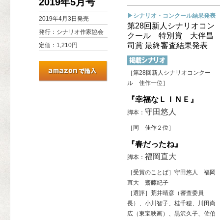
2019年5月号
▶シナリオ・コンクール結果発表
2019年4月3日発売
第28回新人シナリオコン
発行：シナリオ作家協会
クール 特別賞 大伴昌
司賞 最終審査結果発表
定価：1,210円
［第28回新人シナリオコンクー
ル 佳作一位］
『幸福なＬＩＮＥ』
守田悠人
脚本：
［同 佳作２位］
『春だったね』
福岡直大
脚本：
［受賞のことば］守田悠人 福岡
直大 齋藤紀子
［選評］荒井晴彦（審査委員
長）、小川智子、桂千穂、川田尚
広（東宝映画）、黒沢久子、佐伯