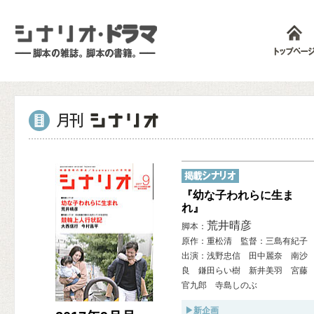
『幼な子われらに生ま
れ』
荒井晴彦
脚本：
原作：重松清 監督：三島有紀子
出演：浅野忠信 田中麗奈 南沙
良 鎌田らい樹 新井美羽 宮藤
官九郎 寺島しのぶ
▶新企画