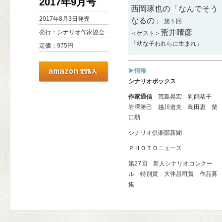
2017年9月号
西岡琢也の「なんでそう
2017年8月3日発売
なるの」
第１回
荒井晴彦
発行：シナリオ作家協会
＜ゲスト＞
「幼な子われらに生まれ」
定価：975円
▶情報
シナリオボックス
作家通信
荒島晃宏 狗飼恭子
岩澤勝己 越川道夫 島田恵 柴
口勲
シナリオ倶楽部新聞
ＰＨＯＴＯニュース
第27回 新人シナリオコンクー
ル 特別賞 大伴昌司賞 作品募
集