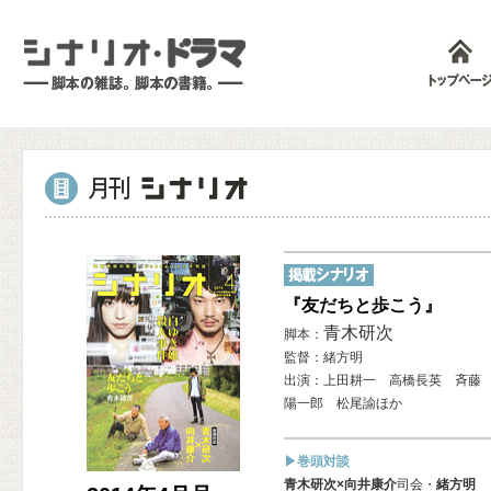
『友だちと歩こう』
青木研次
脚本：
監督：緒方明
出演：上田耕一 高橋長英 斉藤
陽一郎 松尾諭ほか
▶巻頭対談
青木研次×向井康介
司会・
緒方明