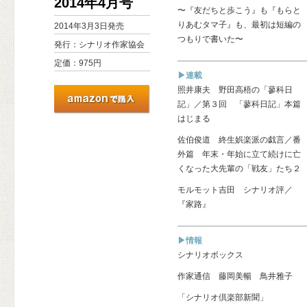
2014年4月号
〜『友だちと歩こう』も『もらと
りあむタマ子』も、最初は短編の
2014年3月3日発売
つもりで書いた〜
発行：シナリオ作家協会
定価：975円
▶連載
照井康夫 野田高梧の「蓼科日
記」／第３回 「蓼科日記」本篇
はじまる
佐伯俊道 終生娯楽派の戯言／番
外篇 年末・年始に立て続けに亡
くなった大先輩の「戦友」たち２
モルモット吉田 シナリオ評／
『家路』
▶情報
シナリオボックス
作家通信 藤岡美暢 鳥井雅子
「シナリオ倶楽部新聞」