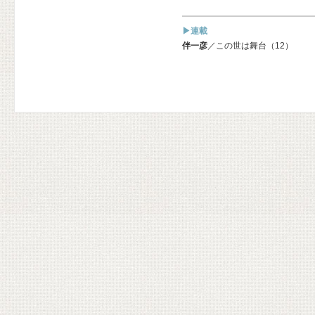
▶連載
伴一彦
／この世は舞台（12）