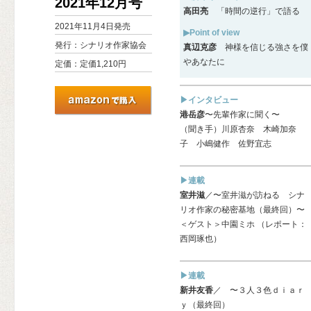
2021年12月号
高田亮
「時間の逆行」で語る
2021年11月4日発売
▶Point of view
発行：シナリオ作家協会
真辺克彦
神様を信じる強さを僕
やあなたに
定価：定価1,210円
▶インタビュー
港岳彦
〜先輩作家に聞く〜
（聞き手）川原杏奈 木崎加奈
子 小嶋健作 佐野宜志
▶連載
室井滋
／〜室井滋が訪ねる シナ
リオ作家の秘密基地（最終回）〜
＜ゲスト＞中園ミホ （レポート：
西岡琢也）
▶連載
新井友香
／ 〜３人３色ｄｉａｒ
ｙ（最終回）