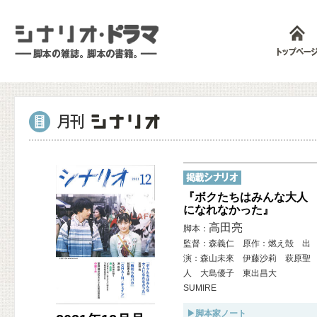
『ボクたちはみんな大人
になれなかった』
高田亮
脚本：
監督：森義仁 原作：燃え殻 出
演：森山未來 伊藤沙莉 萩原聖
人 大島優子 東出昌大
SUMIRE
▶脚本家ノート