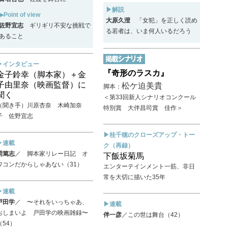
▶解説
▶Point of view
大原久澄
「女犯」を正しく読め
佐野宜志
ギリギリ不安な挑戦で
る若者は、いま何人いるだろう
あること
▶インタビュー
『奇形のラスカ』
金子鈴幸（脚本家）＋金
子由里奈（映画監督）に
松ケ迫美貴
脚本：
聞く
＜第33回新人シナリオコンクール
（聞き手）川原杏奈 木崎加奈
特別賞 大伴昌司賞 佳作＞
子 佐野宜志
▶桂千穂のクローズアップ・トー
▶連載
ク（再録）
岡篤志
／ 脚本家リレー日記 オ
下飯坂菊馬
ワコンだからしゃあない（31）
エンターテインメント一筋、非日
常を大切に描いた35年
▶連載
戸田学
／ 〜それをいっちゃあ、
▶連載
おしまいよ 戸田学の映画雑録〜
伴一彦
／この世は舞台（42）
（54）