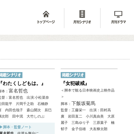
『わたくしどもは。』
『女犯破戒』
富名哲也
＜脚本で観る日本映画史上映作品
脚本：
＞
監督：富名哲也 出演:小松菜奈
下飯坂菊馬
松田龍平 片岡千之助 石橋静
脚本：
河 内田也哉子 森山開次 辰巳
監督：工藤栄一 出演：田村高
満次郎 田中泯 大竹しのぶ
廣 岩田直二 小川真由美 大原
麗子 三島ゆり子 三原葉子 楠
▶脚本・監督ノート
郁子 金子信雄 大友柳太朗
富名哲也
佐渡を舞台に