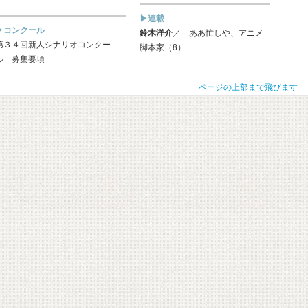
▶連載
▶コンクール
鈴木洋介
／ ああ忙しや、アニメ
第３４回新人シナリオコンクー
脚本家（8）
ル 募集要項
ページの上部まで飛びます