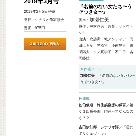
2018年3月号
『名前のない女たち〜う
2018年2月5日発売
そつき女〜』
加瀬仁美
発行：シナリオ作家協会
脚本：
原作：中村淳彦 監督：サトウト
定価：975円
シキ
出演：吹越満 城アンティア 円
田はるか 笠松将 小南光司 川
瀬陽太 クノ真季子 不二子 吉
岡睦雄
▶作者ノート
加瀬仁美
「名前のない女たち〜
うそつき女〜」
▶連載
佐伯俊道 終生娯楽派の戯言
／第
６３回番外編 脚色ってなんなの
さ？２
吉田伊知郎 シナリオ評
／『霊的
ボリシェヴィキ』