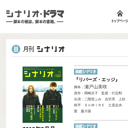
『リバーズ・エッジ』
瀬戸山美咲
脚本：
原作：岡崎京子 監督：行定勲
出演：二階堂ふみ 吉沢亮 上杉
柊平 ＳＵＭＩＲＥ 土居志央
梨 森川葵