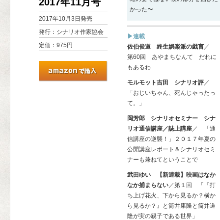
2017年11月号
かった〜
2017年10月3日発売
発行：シナリオ作家協会
▶連載
定価：975円
佐伯俊道 終生娯楽派の戯言
／
第60回 あやまちなんて だれに
もあるわ
モルモット吉田 シナリオ評
／
「おじいちゃん、死んじゃったっ
て。」
岡芳郎 シナリオセミナー シナ
リオ通信講座／誌上講座
／ 「通
信講座の逆襲！」２０１７年夏の
公開講座レポート＆シナリオセミ
ナーも兼ねてということで
武田ゆい 【新連載】映画はなか
なか捕まらない
／第１回 「『打
ち上げ花火、下から見るか？横か
ら見るか？』と筒井康隆と筒井道
隆が実の親子である世界」