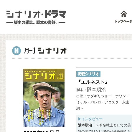
『エルネスト』
阪本順治
脚本：
出演：オダギリジョー ホワン・
ミゲル・バレロ・アコスタ 永山
絢斗
▶インタビュー
阪本順治
〜革命戦士としての英
雄の姿ではない彼の部分を描きた