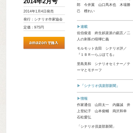
2014年2月号
郎 今井翼 山口馬木也 木場勝
己 檀れい
2014年1月4日発売
発行：シナリオ作家協会
▶連載
定価：975円
佐伯俊道 終生娯楽派の戯言／二
人の刺客の喧嘩仁義
モルモット吉田 シナリオ評／
『１ＢＲ—らぶほてる』
里島美和 シナリオセミナー／テ
ーマとモチーフ
▶「シナリオ倶楽部新聞」
▶情報
作家通信 山田太一 内藤誠 井
上登紀子 山本俊輔 両沢和幸
石松愛弘
「シナリオ倶楽部新聞」