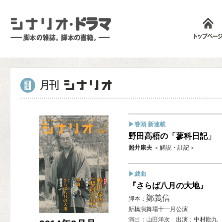
▶巻頭 新連載
野田高梧の「蓼科日記」
照井康夫
＜解説・註記＞
▶戯曲
『さらば八月の大地』
鄭義信
脚本：
新橋演舞場十一月公演
演出：山田洋次 出演：中村勘九