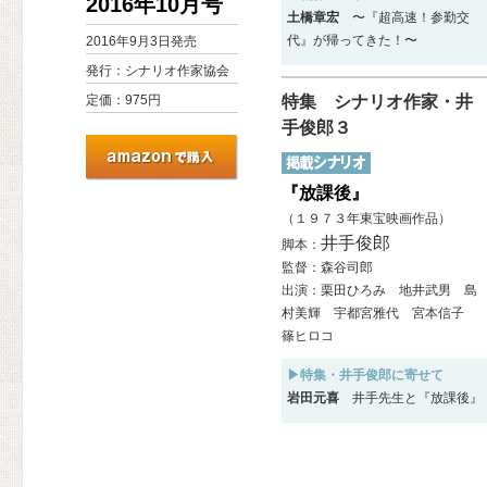
2016年10月号
土橋章宏
〜『超高速！参勤交
代』が帰ってきた！〜
2016年9月3日発売
発行：シナリオ作家協会
定価：975円
特集 シナリオ作家・井
手俊郎３
『放課後』
（１９７３年東宝映画作品）
井手俊郎
脚本：
監督：森谷司郎
出演：栗田ひろみ 地井武男 島
村美輝 宇都宮雅代 宮本信子
篠ヒロコ
▶特集・井手俊郎に寄せて
岩田元喜
井手先生と『放課後』