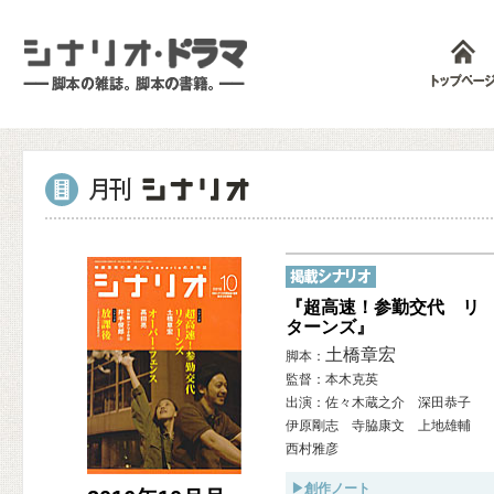
『超高速！参勤交代 リ
ターンズ』
土橋章宏
脚本：
監督：本木克英
出演：佐々木蔵之介 深田恭子
伊原剛志 寺脇康文 上地雄輔
西村雅彦
▶創作ノート