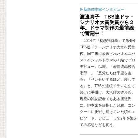
▶新鋭脚本家インタビュー
渡邉真子 TBS連ドラ・
シナリオ大賞受賞から２
年。ドラマ制作の最前線
で奮闘中！
2014年『初恋狂詩曲』で第4回
TBS連ドラ・シナリオ大賞を受賞
後、同年末に放送されたオムニバ
ススペシャルドラマの１編でプロ
デビュー。以降、『表参道高校合
唱部！』『悪党たちは千里を走
る』『せいせいするほど、愛して
る』と、TBSの連続ドラマを立て
続けに手掛け、大活躍の渡邉氏。
現役の雑誌記者でもある渡邉氏
に、脚本家を目指した経緯、コン
クールに挑戦し続けていた頃のエ
ピソード、デビューして2年を迎え
ての感想などを伺う。