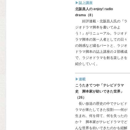
▶誌上講座
北阪昌人の enjoy! radio
drama（8）
好評連載・北阪昌人氏の『ラ
ジオドラマ脚本を書いてみよ
う！』がリニューアル。ラジオド
ラマ脚本の第一人者としての日々
の雑感など綴るパートと、ラジオ
ドラマ脚本の誌上講座の２部構成
で、ラジオドラマを創る楽しさを
紹介していく。
▶連載
こうたきてつや「テレビドラマ
史 脚本家が紡いできた世界」
（26）
長い放送の歴史の中でテレビド
ラマが果たしてきた役割——何が
生まれ、何を得て、何を失ったの
か？ 脚本家がテレビドラマでど
んな世界を紡いできたのかを紐解