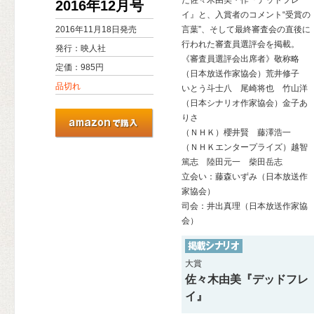
た佐々木由美・作『デッドフレ
2016年12月号
イ』と、入賞者のコメント“受賞の
2016年11月18日発売
言葉”、そして最終審査会の直後に
行われた審査員選評会を掲載。
発行：映人社
《審査員選評会出席者》敬称略
定価：985円
（日本放送作家協会）荒井修子
品切れ
いとう斗士八 尾崎将也 竹山洋
（日本シナリオ作家協会）金子あ
りさ
（ＮＨＫ）櫻井賢 藤澤浩一
（ＮＨＫエンタープライズ）越智
篤志 陸田元一 柴田岳志
立会い：藤森いずみ（日本放送作
家協会）
司会：井出真理（日本放送作家協
会）
大賞
佐々木由美『デッドフレ
イ』