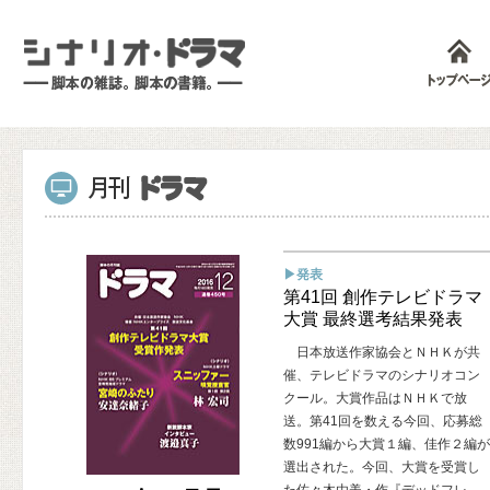
▶発表
第41回 創作テレビドラマ
大賞 最終選考結果発表
日本放送作家協会とＮＨＫが共
催、テレビドラマのシナリオコン
クール。大賞作品はＮＨＫで放
送。第41回を数える今回、応募総
数991編から大賞１編、佳作２編が
選出された。今回、大賞を受賞し