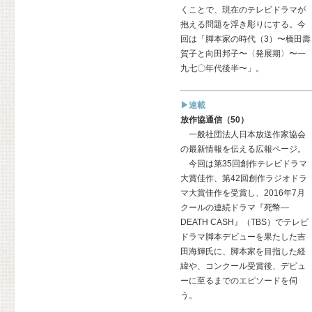
くことで、現在のテレビドラマが
抱える問題を浮き彫りにする。今
回は「脚本家の時代（3）〜橋田壽
賀子と向田邦子〜〈発展期〉〜一
九七〇年代後半〜」。
▶連載
放作協通信（50）
一般社団法人日本放送作家協会
の最新情報を伝える広報ページ。
今回は第35回創作テレビドラマ
大賞佳作、第42回創作ラジオドラ
マ大賞佳作を受賞し、2016年7月
クールの連続ドラマ『死幣—
DEATH CASH』（TBS）でテレビ
ドラマ脚本デビューを果たした吉
田海輝氏に、脚本家を目指した経
緯や、コンクール受賞後、デビュ
ーに至るまでのエピソードを伺
う。