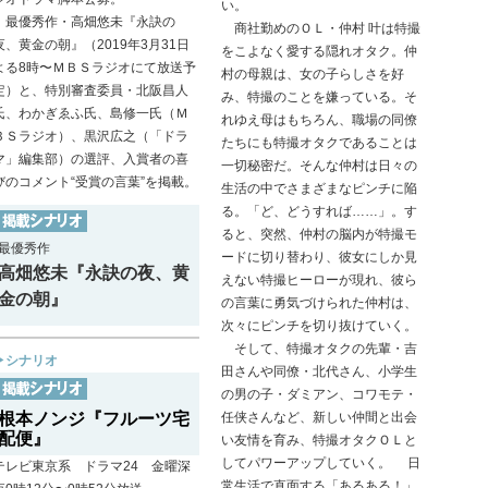
い。
最優秀作・高畑悠未『永訣の
商社勤めのＯＬ・仲村 叶は特撮
夜、黄金の朝』（2019年3月31日
をこよなく愛する隠れオタク。仲
よる8時〜ＭＢＳラジオにて放送予
村の母親は、女の子らしさを好
定）と、特別審査委員・北阪昌人
み、特撮のことを嫌っている。そ
氏、わかぎゑふ氏、島修一氏（Ｍ
れゆえ母はもちろん、職場の同僚
ＢＳラジオ）、黒沢広之（「ドラ
たちにも特撮オタクであることは
マ」編集部）の選評、入賞者の喜
一切秘密だ。そんな仲村は日々の
びのコメント“受賞の言葉”を掲載。
生活の中でさまざまなピンチに陥
る。「ど、どうすれば……」。す
ると、突然、仲村の脳内が特撮モ
最優秀作
ードに切り替わり、彼女にしか見
高畑悠未『永訣の夜、黄
えない特撮ヒーローが現れ、彼ら
金の朝』
の言葉に勇気づけられた仲村は、
次々にピンチを切り抜けていく。
そして、特撮オタクの先輩・吉
▶シナリオ
田さんや同僚・北代さん、小学生
の男の子・ダミアン、コワモテ・
根本ノンジ『フルーツ宅
任侠さんなど、新しい仲間と出会
配便』
い友情を育み、特撮オタクＯＬと
してパワーアップしていく。 日
テレビ東京系 ドラマ24 金曜深
常生活で直面する「あるある！」