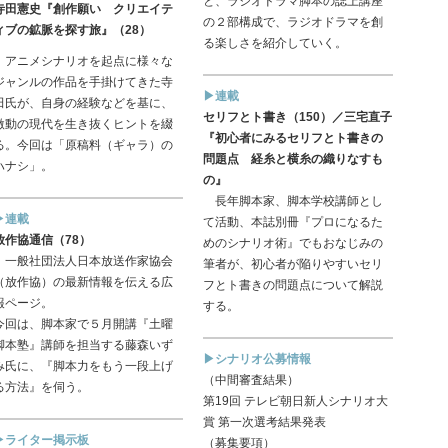
と、ラジオドラマ脚本の誌上講座
寺田憲史『創作願い クリエイテ
の２部構成で、ラジオドラマを創
ィブの鉱脈を探す旅』（28）
る楽しさを紹介していく。
アニメシナリオを起点に様々な
ジャンルの作品を手掛けてきた寺
▶連載
田氏が、自身の経験などを基に、
セリフとト書き（150）／三宅直子
激動の現代を生き抜くヒントを綴
『初心者にみるセリフとト書きの
る。今回は「原稿料（ギャラ）の
問題点 経糸と横糸の織りなすも
ハナシ」。
の』
長年脚本家、脚本学校講師とし
▶連載
て活動、本誌別冊『プロになるた
放作協通信（78）
めのシナリオ術』でもおなじみの
一般社団法人日本放送作家協会
筆者が、初心者が陥りやすいセリ
（放作協）の最新情報を伝える広
フとト書きの問題点について解説
報ページ。
する。
今回は、脚本家で５月開講『土曜
脚本塾』講師を担当する藤森いず
▶シナリオ公募情報
み氏に、『脚本力をもう一段上げ
（中間審査結果）
る方法』を伺う。
第19回 テレビ朝日新人シナリオ大
賞 第一次選考結果発表
▶ライター掲示板
（募集要項）