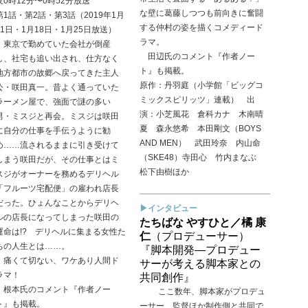
夜0時12分〜0時52分放送
な壁に葛藤しつつも前向きに奮闘
第1話・第2話・第3話（2019年1月
する仲村の姿を描くコメディード
11日・1月18日・1月25日放送）
ラマ。
東京で勤めていた会社が倒産
田辺氏のコメント『作者ノー
し、社宅も追い出され、仕方なく
ト』も掲載。
地方都市の故郷へ戻ってきた主人
原作：丹羽庭（小学館「ビッグコ
公・咲田真一。昔よく通っていた
ミックスピリッツ」連載） 出
ラーメン屋で、強面で謎の多い
演：小芝風花 倉科カナ 木南晴
男・ミスジと再会。ミスジは咲田
夏 森永悠希 本田剛文（BOYS
に自分の仕事を手伝うように勧
AND MEN） 武田玲奈 内山命
め……流されるままに引き受けて
（SKE48）寺田心 竹内まなぶ
しまう咲田だが、その仕事とはミ
松下由樹ほか
スジがオーナーを務めるデリヘル
「フルーツ宅配便」の雇われ店長
だった。ひょんなことからデリヘ
▶インタビュー
ルの店長になってしまった咲田の
たちばな やすひと／橘 康
運命は!? デリヘルに集まる女性た
仁
（プロデューサー）
ちの人生とは……。
『脚本開発—プロデュー
痛くて切ない、ワケあり人間ド
サーが考える脚本家との
ラマ！
共同創作』
根本氏のコメント『作者ノー
ここ数年、脚本家がプロデュ
ト』も掲載。
ーサー、監督ほか制作側と共同で