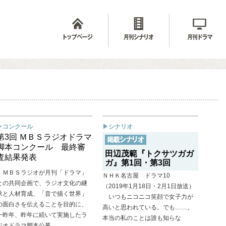
▶コンクール
▶シナリオ
第3回 ＭＢＳラジオドラマ
脚本コンクール 最終審
田辺茂範『トクサツガガ
査結果発表
ガ』第1回・第3回
ＭＢＳラジオが月刊「ドラマ」
ＮＨＫ名古屋 ドラマ10
との共同企画で、ラジオ文化の継
（2019年1月18日・2月1日放送）
承と人材育成、「音で描く世界」
いつもニコニコ笑顔で女子力が
の面白さを伝えることを目的に、
高いと思われている。でも……。
一昨年、昨年に続いて実施したラ
本当の私のことは誰も知らな
ジオドラマ脚本公募。