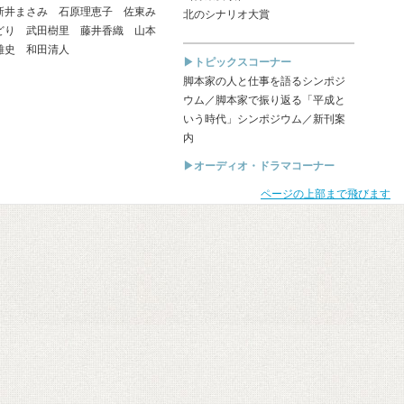
新井まさみ 石原理恵子 佐東み
北のシナリオ大賞
どり 武田樹里 藤井香織 山本
雄史 和田清人
▶トピックスコーナー
脚本家の人と仕事を語るシンポジ
ウム／脚本家で振り返る「平成と
いう時代」シンポジウム／新刊案
内
▶オーディオ・ドラマコーナー
ページの上部まで飛びます