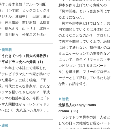
原作：鈴木良雄「フルーツ宅配
脚本を作り上げていく意味での
便」（小学館「ビックコミックオ
『脚本開発』という言葉を耳にす
リジナル」連載中） 出演：濱田
るようになった。
岳 仲里依紗 前野朋哉 原扶貴
脚本を脚本家だけではなく、共
子 徳永えり 山下リオ 北原里
同で開発していくとは具体的にど
英 荒川良々 松尾スズキほか
のようなことなのか？ プロとし
て脚本を開発していく上で、絶対
に避けて通れない、制作側とのコ
▶新連載
ミュニケーション力の重要性など
こうたきてつや（日大名誉教授）
について、昨年ドリマックス・テ
／平成ドラマ史への覚書（1）
レビジョン（現ＴＢＳスパーク
一昨年まで本誌にて連載した
ル）を退社後、フリーのプロデュ
『テレビドラマ史〜作家が紡いで
ーサーとして活動しているたちば
きた世界〜』に続く続編。「平
な氏にお話を伺う。
成」時代にどんな作家が、どんな
ドラマを描いてきたのか？ 平成
ドラマの軌跡を辿る。今回は「ド
▶連載
ラマ人間模様からトレンディドラ
北阪昌人の enjoy! radio
マへ(1)《一九八五〜八九年》」。
drama（36）
ラジオドラマ脚本の第一人者と
しての日々の雑感など綴るパート
▶連載