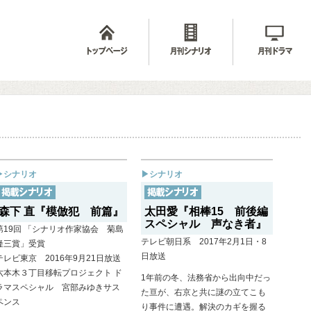
▶シナリオ
▶シナリオ
森下 直『模倣犯 前篇』
太田愛『相棒15 前後編
スペシャル 声なき者』
第19回 「シナリオ作家協会 菊島
テレビ朝日系 2017年2月1日・8
隆三賞」受賞
日放送
テレビ東京 2016年9月21日放送
六本木３丁目移転プロジェクト ド
1年前の冬、法務省から出向中だっ
ラマスペシャル 宮部みゆきサス
た亘が、右京と共に謎の立てこも
ペンス
り事件に遭遇。解決のカギを握る