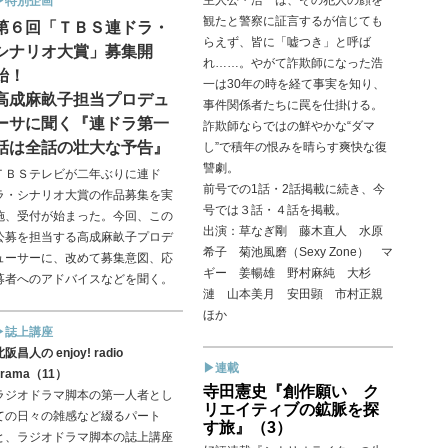
主人公・浩一は、その犯人の顔を
▶特別企画
観たと警察に証言するが信じても
第６回「ＴＢＳ連ドラ・
らえず、皆に「嘘つき」と呼ば
シナリオ大賞」募集開
れ……。やがて詐欺師になった浩
始！
一は30年の時を経て事実を知り、
高成麻畝子担当プロデュ
事件関係者たちに罠を仕掛ける。
ーサに聞く『連ドラ第一
詐欺師ならではの鮮やかな“ダマ
話は全話の壮大な予告』
し”で積年の恨みを晴らす爽快な復
讐劇。
ＴＢＳテレビが二年ぶりに連ド
前号での1話・2話掲載に続き、今
ラ・シナリオ大賞の作品募集を実
号では３話・４話を掲載。
施、受付が始まった。今回、この
出演：草なぎ剛 藤木直人 水原
公募を担当する高成麻畝子プロデ
希子 菊池風磨（Sexy Zone） マ
ューサーに、改めて募集意図、応
ギー 姜暢雄 野村麻純 大杉
募者へのアドバイスなどを聞く。
漣 山本美月 安田顕 市村正親
ほか
▶誌上講座
北阪昌人の enjoy! radio
▶連載
drama（11）
寺田憲史『創作願い ク
ラジオドラマ脚本の第一人者とし
リエイティブの鉱脈を探
ての日々の雑感など綴るパート
す旅』（3）
と、ラジオドラマ脚本の誌上講座