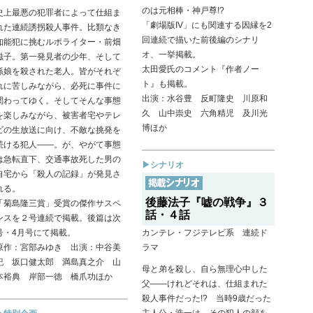
のは元相棒・神戸尊!?
史上最悪の犯罪者によって仕組ま
「劇場版IV」にも関連する因縁を2
れた連続誘拐殺人事件。比類なき
回連続で描いた前後編のシナリ
知能犯に挑むルポライター・前畑
オ、一挙掲載。
滋子。第一発見者の少年、そして
太田愛氏のコメント『作者ノー
孫娘を殺された老人。皆がそれぞ
ト』も掲載。
れに苦しみながら、必死に事件に
出演：水谷豊 反町隆史 川原和
関わってゆく。そしてそんな事態
久 山中崇史 六角精児 及川光
を楽しみながら、被害者宅やテレ
博ほか
ビの生放送に向け、不敵な挑発を
続ける犯人——。が、やがて事態
は急転直下、交通事故死した男の
▶シナリオ
自宅から「殺人の記録」が発見さ
れる。
後藤法子『嘘の戦争』３
「菊島隆三賞」受賞の傑作サスペ
話・４話
ンスを２号連続で掲載。後篇は次
号・4月号にて掲載。
カンテレ・フジテレビ系 連続ド
原作：宮部みゆき 出演：中谷美
ラマ
紀 坂口健太郎 満島真之介 山
母と弟を殺し、自ら無理心中した
本裕典 岸部一徳 橋爪功ほか
父——けれどそれは、仕組まれた
殺人事件だった!? 当時9歳だった