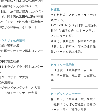
一般社団法人日本放送作家協会の
最新情報を伝える広報ページ。
▶連載
今回は、放作協が協力したイベン
さらだたまこ／カフェ・ラ・テの
トで、脚本家の浜田秀哉氏が登壇
庭で（95）
した『メディア制作者と医療者が
AM1422kHz ラジオ日本･土曜深夜
つながる座談会』をレポート
3時から好評放送中のトークラジオ
とのコラボ企画。
▶シナリオ公募情報
今回は、映画監督・脚本家の甲斐
（最終審査結果）
博和氏と、脚本家・作家の辻真先
中四国ラジオドラマ脚本コンクー
氏のトークを誌上採録。
ル
（中間審査結果）
▶ライター掲示板
ＭＢＳラジオドラマ脚本コンクー
上江洲誠 江頭美智留 安田真
ル
奈 清水有生 丸山智 山室有紀
創作ラジオドラマ大賞
子
（募集要項）
フジテレビヤングシナリオ大賞
ＴＢＳ連ドラ・シナリオ大賞
▶トピックスコーナー
森下直氏、「菊島隆三賞」受賞／
小社刊『にっぽん芸能史』著者の
トーク・ライブ開催／訃報