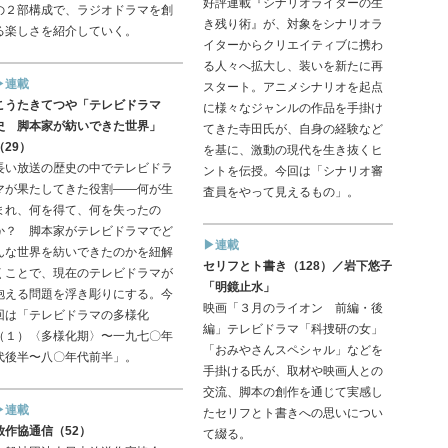
好評連載『シナリオライターの生
の２部構成で、ラジオドラマを創
き残り術』が、対象をシナリオラ
る楽しさを紹介していく。
イターからクリエイティブに携わ
る人々へ拡大し、装いを新たに再
▶連載
スタート。アニメシナリオを起点
こうたきてつや「テレビドラマ
に様々なジャンルの作品を手掛け
史 脚本家が紡いできた世界」
てきた寺田氏が、自身の経験など
（29）
を基に、激動の現代を生き抜くヒ
長い放送の歴史の中でテレビドラ
ントを伝授。今回は「シナリオ審
マが果たしてきた役割——何が生
査員をやって見えるもの」。
まれ、何を得て、何を失ったの
か？ 脚本家がテレビドラマでど
▶連載
んな世界を紡いできたのかを紐解
セリフとト書き（128）／岩下悠子
くことで、現在のテレビドラマが
「明鏡止水」
抱える問題を浮き彫りにする。今
映画「３月のライオン 前編・後
回は「テレビドラマの多様化
編」テレビドラマ「科捜研の女」
（１）〈多様化期〉〜一九七〇年
「おみやさんスペシャル」などを
代後半〜八〇年代前半」。
手掛ける氏が、取材や映画人との
交流、脚本の創作を通じて実感し
▶連載
たセリフとト書きへの思いについ
放作協通信（52）
て綴る。