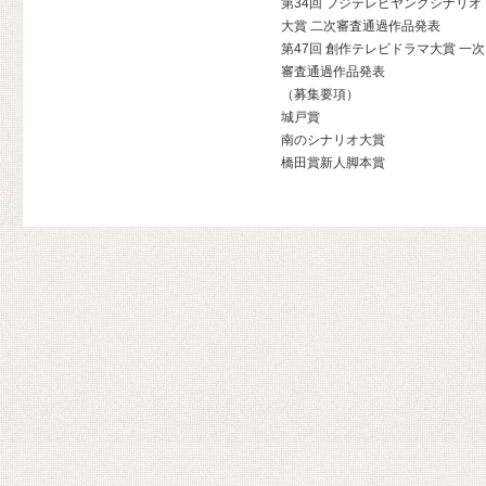
第34回 フジテレビヤングシナリオ
大賞 二次審査通過作品発表
第47回 創作テレビドラマ大賞 一次
審査通過作品発表
（募集要項）
城戸賞
南のシナリオ大賞
橋田賞新人脚本賞