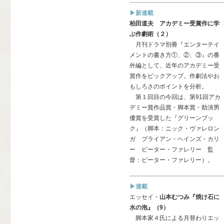
▶新連載
柏田道夫 アカデミー受賞作に学
ぶ作劇術（２）
月刊ドラマ別冊『エンターテイ
メントの書き方①、②、③』の番
外編として、近年のアカデミー受
賞作をピックアップ。作劇法やお
もしろさのポイントを分析。
第１回目の今回は、第91回アカ
デミー賞作品賞・脚本賞・助演男
優賞を受賞した『グリーンブッ
ク』（脚本：ニック・ヴァレロン
ガ ブライアン・ヘインズ・カリ
ー ピーター・ファレリー 監
督：ピーター・ファレリー）。
▶連載
エッセイ・
山本むつみ『焼け石に
水の泡』（9）
脚本家４氏による月替わりエッ