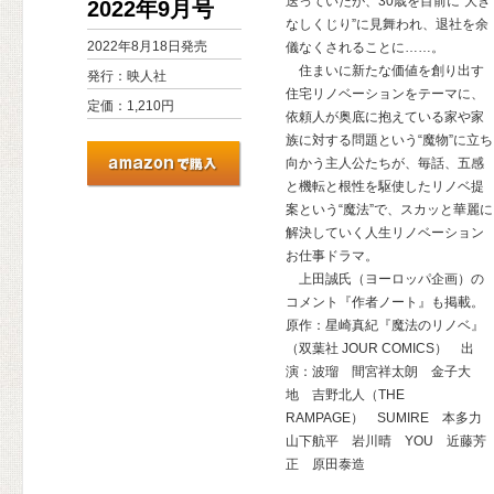
送っていたが、30歳を目前に“大き
2022年9月号
なしくじり”に見舞われ、退社を余
2022年8月18日発売
儀なくされることに……。
住まいに新たな価値を創り出す
発行：映人社
住宅リノベーションをテーマに、
定価：1,210円
依頼人が奥底に抱えている家や家
族に対する問題という“魔物”に立ち
向かう主人公たちが、毎話、五感
と機転と根性を駆使したリノベ提
案という“魔法”で、スカッと華麗に
解決していく人生リノベーション
お仕事ドラマ。
上田誠氏（ヨーロッパ企画）の
コメント『作者ノート』も掲載。
原作：星崎真紀『魔法のリノベ』
（双葉社 JOUR COMICS） 出
演：波瑠 間宮祥太朗 金子大
地 吉野北人（THE
RAMPAGE） SUMIRE 本多
山下航平 岩川晴 YOU 近藤芳
正 原田泰造