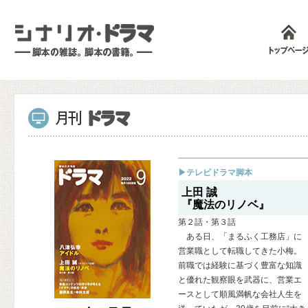
▶テレビドラマ脚本
上田 誠
『魔法のリノベ』
第２話・第３話
ある日、「まるふく工務店」に
営業職として転職してきた小梅。
前職では経験に基づく豊富な知識
と優れた観察眼を武器に、営業エ
ースとして順風満帆な会社人生を