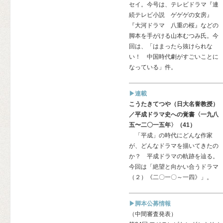
セイ。今号は、テレビドラマ『連
続テレビ小説 ゲゲゲの女房』
『大河ドラマ 八重の桜』などの
脚本を手がける山本むつみ氏。今
回は、「はまったら抜けられな
い！ 中国時代劇がすごいことに
なっている」件。
▶連載
こうたきてつや（日大名誉教授）
／平成ドラマ史への覚書〈一九八
五〜二〇一五年〉（41）
「平成」の時代にどんな作家
が、どんなドラマを描いてきたの
か？ 平成ドラマの軌跡を辿る。
今回は「絶望と向かい合うドラマ
（２）《二〇一〇～一四》」。
▶脚本公募情報
（中間審査発表）