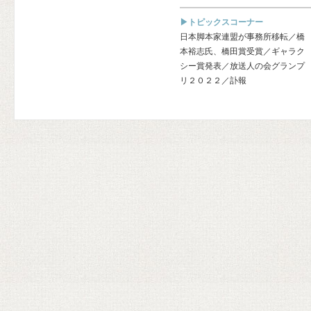
▶トピックスコーナー
日本脚本家連盟が事務所移転／橋
本裕志氏、橋田賞受賞／ギャラク
シー賞発表／放送人の会グランプ
リ２０２２／訃報