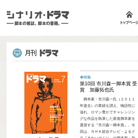
◆特集
第10回 市川森一脚本賞 受
賞 加藤拓也氏
脚本家・市川森一氏（２０１１
年逝去）の業績を讃え、物語性に
溢れ、ロマン豊かでチャレンジン
グな作品を執筆した新進脚本家を
選奨する『市川森一脚本賞』。今
回は、ＮＨＫ総合テレビ・よるド