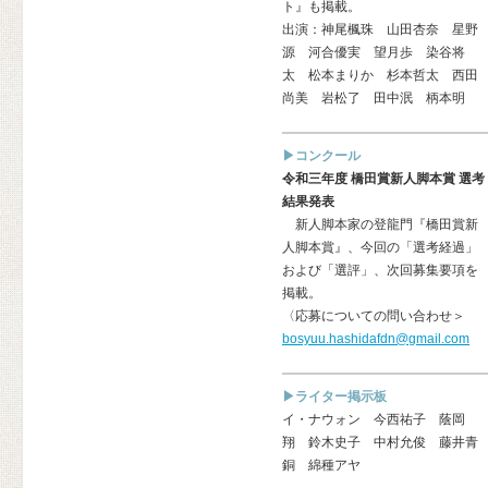
ト』も掲載。
出演：神尾楓珠 山田杏奈 星野
源 河合優実 望月歩 染谷将
太 松本まりか 杉本哲太 西田
尚美 岩松了 田中泯 柄本明
▶コンクール
令和三年度 橋田賞新人脚本賞 選考
結果発表
新人脚本家の登龍門『橋田賞新
人脚本賞』、今回の「選考経過」
および「選評」、次回募集要項を
掲載。
〈応募についての問い合わせ＞
bosyuu.hashidafdn@gmail.com
▶ライター掲示板
イ・ナウォン 今西祐子 蔭岡
翔 鈴木史子 中村允俊 藤井青
銅 綿種アヤ