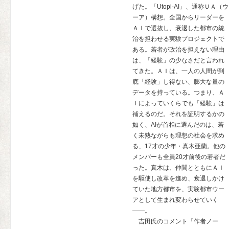
げた。「Utopi-AI」、通称ＵＡ（ウ
ーア）構想。全国からリーダーを
ＡＩで選抜し、衰退した都市の統
治を担わせる実験プロジェクトで
ある。若者が政治を担えない理由
は、「経験」の少なさだと言われ
てきた。ＡＩは、一人の人間が到
底「経験」し得ない、膨大な量の
データを持っている。つまり、Ａ
Ｉによっていくらでも「経験」は
補えるのだ。それを証明するかの
如く、AIが首相に選んだのは、若
く未熟ながらも理想の社会を求め
る、17才の少年・真木亜蘭。他の
メンバーも全員20才前後の若者だ
った。真木は、仲間とともにＡＩ
を駆使し改革を進め、衰退しかけ
ていた地方都市を、実験都市ウー
アとして生まれ変わらせていく
――。
吉田氏のコメント『作者ノー