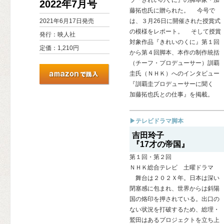
ラ『きれいのくに』の脚本家・加
2022年7月号
藤拓也氏に贈られた。 今号で
2021年6月17日発売
は、３月26日に開催された授賞式
の模様をレポート。 そして授賞
発行：映人社
対象作品『きれいのくに』第１回
定価：1,210円
から第４回脚本、本作の制作統括
（チーフ・プロデューサー）訓覇
圭氏（ＮＨＫ）へのインタビュー
『訓覇圭プロデューサーに聞く
加藤拓也氏との仕事』を掲載。
▶テレビドラマ脚本
吉田玲子
『17才の帝国』
第１回・第２回
ＮＨＫ総合テレビ 土曜ドラマ
舞台は２０２Ｘ年。日本は深い
閉塞感に包まれ、世界からは斜陽
国の烙印を押されている。出口の
ない状況を打破するため、総理・
鷲田はあるプロジェクトを立ち上