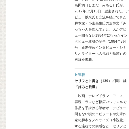
島田満（しまだ みちる）氏が、
2017年12月15日、逝去された。デ
ビュー以来氏と交流を続けてきた
脚本家・小山高生氏の追悼文「み
っちゃんを偲んで」と、氏がデビ
ュー間もない1984年に行ったイン
タビュー取材の記事（1984年3月
号 新進作家インタビュー・シナ
リオライターへの挑戦と軌跡）の
再録を掲載。
▶連載
セリフとト書き（139）／国井 桂
「好みと裁量」
映画、テレビドラマ、アニメ、
再現ドラマなど幅広いジャンルで
作品を手掛ける筆者が、デビュー
間もない頃のエピソードや先輩作
家の脚本をノベライズ（小説化）
する過程での実感など、セリフと