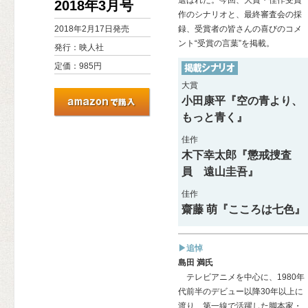
選ばれた。今回、大賞・佳作受賞
2018年3月号
作のシナリオと、最終審査会の採
2018年2月17日発売
録、受賞者の皆さんの喜びのコメ
ント“受賞の言葉”を掲載。
発行：映人社
定価：985円
大賞
小田康平『空の青より、
もっと青く』
佳作
木下幸太郎『懲戒捜査
員 遠山圭吾』
佳作
齋藤 萌『こころは七色』
▶追悼
島田 満氏
テレビアニメを中心に、1980年
代前半のデビュー以降30年以上に
渡り、第一線で活躍した脚本家・