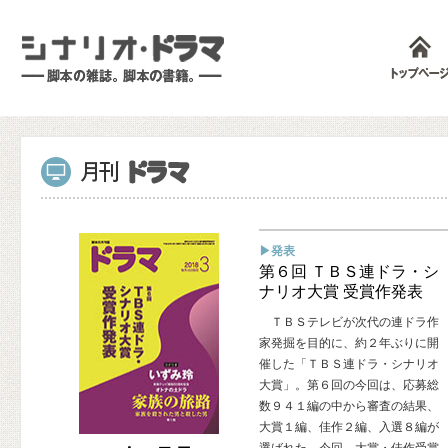
▶発表
第６回 ＴＢＳ連ドラ・シ
ナリオ大賞 受賞作発表
ＴＢＳテレビが次代の連ドラ作
家発掘を目的に、約２年ぶりに開
催した「ＴＢＳ連ドラ・シナリオ
大賞」。第６回の今回は、応募総
数９４１編の中から審査の結果、
大賞１編、佳作２編、入選８編が