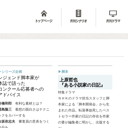
▶シリーズ企画
▶脚本
レジェンド脚本家が
上原哲也
本誌で語った
『ある小説家の日記』
コンクール応募者への
特集ドラマ
アドバイス
ＮＨＫのドラマ担当スタッフと脚
舟橋和郎
有利な素材とは？
本家による「脚本開発会」から生
菊島隆三
着想の面白さはテクニ
まれた作品。転落事故死したベス
ックをカバーする
トセラー作家の日記の存在を作家
白坂依志夫
審査員の意表をつく
の妻が編集者に明かし、出版する
作品を